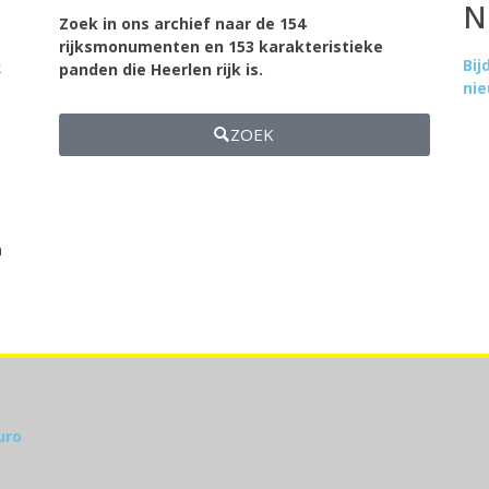
N
Zoek in ons archief naar de 154
rijksmonumenten en 153 karakteristieke
Bi
k
panden die Heerlen rijk is.
ni
ZOEK
n
uro