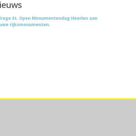
ieuws
jdrage St. Open Monumentendag Heerlen aan
euwe rijksmonumenten.