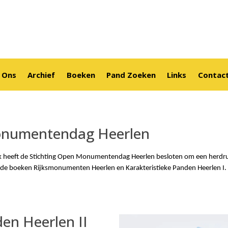
 Ons
Archief
Boeken
Pand Zoeken
Links
Contac
onumentendag Heerlen
ek heeft de Stichting Open Monumentendag Heerlen besloten om een herdr
de boeken Rijksmonumenten Heerlen en Karakteristieke Panden Heerlen I.
en Heerlen II