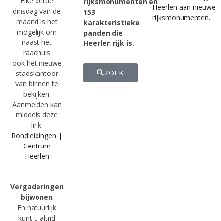
Elke derde
rijksmonumenten en
Heerlen aan nieuwe
dinsdag van de
153
rijksmonumenten.
maand is het
karakteristieke
mogelijk om
panden die
naast het
Heerlen rijk is.
raadhuis
ook het nieuwe
ZOEK
stadskantoor
van binnen te
bekijken.
Aanmelden kan
middels deze
link:
Rondleidingen |
Centrum
Heerlen
Vergaderingen
bijwonen
En natuurlijk
kunt u altijd