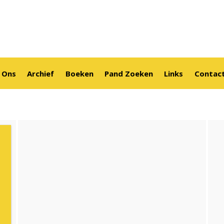
 Ons
Archief
Boeken
Pand Zoeken
Links
Contac