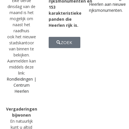
Elke derde
rijksmonumenten en
Heerlen aan nieuwe
dinsdag van de
153
rijksmonumenten.
maand is het
karakteristieke
mogelijk om
panden die
naast het
Heerlen rijk is.
raadhuis
ook het nieuwe
ZOEK
stadskantoor
van binnen te
bekijken.
Aanmelden kan
middels deze
link:
Rondleidingen |
Centrum
Heerlen
Vergaderingen
bijwonen
En natuurlijk
kunt u altijd