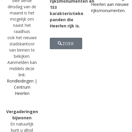
Elke derde
rijksmonumenten en
Heerlen aan nieuwe
dinsdag van de
153
rijksmonumenten.
maand is het
karakteristieke
mogelijk om
panden die
naast het
Heerlen rijk is.
raadhuis
ook het nieuwe
ZOEK
stadskantoor
van binnen te
bekijken.
Aanmelden kan
middels deze
link:
Rondleidingen |
Centrum
Heerlen
Vergaderingen
bijwonen
En natuurlijk
kunt u altijd