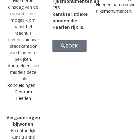
Elke derde
rijksmonumenten en
Heerlen aan nieuwe
dinsdag van de
153
rijksmonumenten.
maand is het
karakteristieke
mogelijk om
panden die
naast het
Heerlen rijk is.
raadhuis
ook het nieuwe
ZOEK
stadskantoor
van binnen te
bekijken.
Aanmelden kan
middels deze
link:
Rondleidingen |
Centrum
Heerlen
Vergaderingen
bijwonen
En natuurlijk
kunt u altijd