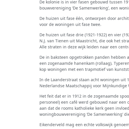
De kolonie is in vier fasen gebouwd tussen 1
bouwvereniging ‘De Samenwerking’, een won
De huizen uit fase één, ontworpen door archite
voor de woningen uit fase twee.
De huizen uit fase drie (1921-1922) en vier (1
N.J. van Tienen uit Maastricht, die ook het st
Alle straten in deze wijk leiden naar een centr
De in baksteen opgetrokken panden hebben a
een zogenaamde hanenkam (rollaag). Typerend 
kop woningen met een trapmotief van kunstst
In de Laanderstraat staan acht woningen uit
Nederlandse Maatschappij voor Mijnkundige
Het feit dat er in 1912 in de zogenaamde spoo
personeel) een café werd gebouwd naar een on
aan dat de rooms katholieke kerk geen invloed 
woningbouwvereniging ‘De Samenwerking’ die
Eikenderveld mag een echte volkswijk geno