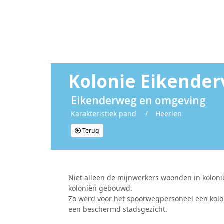
Kolonie Eikender
Eikenderweg en omgeving
Karakteristiek pand
/
Heerlen
Terug
Niet alleen de mijnwerkers woonden in kolo
koloniën gebouwd.
Zo werd voor het spoorwegpersoneel een kolon
een beschermd stadsgezicht.