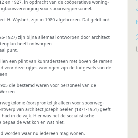
912 en 1927, in opdracht van de coöperatieve woning­
ingbouwvereniging voor spoorwegpersoneel.
S
ct H. Wijsbek, zijn in 1980 afgebroken. Dat geldt ook
926-1927) zijn bijna allemaal ontworpen door architect
ratenplan heeft ontworpen.
aal punt.
llen een plint van kunradersteen met boven de ramen
voor deze rijtjes woningen zijn de tuitgevels van de
een.
 1905 die bestemd waren voor personeel van de
 Werken.
rweg­kolonie (oorspronkelijk alleen voor spoorweg­
twerp van architect Joseph Seelen (1871-1951) geeft
had in de wijk. Hier was het de socialistische
 bepaalde wat kon en wat niet.
emd worden waar nu iedereen mag wonen.