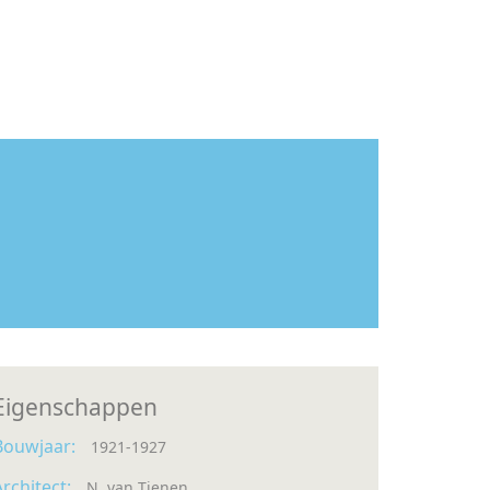
Eigenschappen
Bouwjaar:
1921-1927
Architect:
N. van Tienen