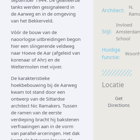
tanks werden gesignaleerd in
N.
Architect:
de Aarweg en in de omgeving
Rama
van het Bekkerveld.
Invloed
Stijl:
Amsterda
Vóór de bouw van de
School
naoorlogse uitbreidingen begon
hier een slingerende veldweg
Huidige
naar Hoeve de Aar (afgeleid van
Woonh
functie:
korenaar of Ahr) en de
Weltermolen met vijver.
De karakteristieke
Locatie
hoekbebouwing bij de Aarweg
kwam tot stand door een
Get
ontwerp van de Sittardse
Directions
architect Nic Ramakers. Tussen
de ramen van de eerste
verdieping bracht hij bakstenen
verfraaiingen aan in de vorm
van parallel-arceringen. Het dak
komt als het ware los van de