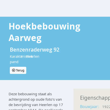
Hoekbebouwing
Aarweg
Benzenraderweg 92
Karakteristiek
/
Heerlen
pand
Terug
Deze bebouwing staat als
Eigenschap
achtergrond op oude foto’s van
de bevrijding van Heerlen op 17
Bouwjaar:
192
september 1944. De geallieerde