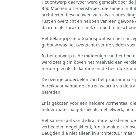
Het ontwerp daarvoor werd gemaakt door de 
Rob Moonen uit Hoensbroek, die samen in Ro
architecten beschouwen zich als creatievelin
rust en overzicht en hebben van een gewone o
daarom als karakteristiek erfgoed te beschou
Het belangrijkste uitgangspunt van het conce
gebouw was het overzicht over de velden voor
In het ontwerp is de midden­lijn van het hoof
werd zestig cm boven het maaiveld een verdie
herbergt zoals de kantine en de bestuurskame
De overige onderdelen van het programma zijn
bereikbaar vanuit de entree waarna via de tr
betreden.
Er is gekozen voor een heldere vormentaal die
helder materiaalgebruik als metselwerk, beton
Het samenspel van de krachtige bakstenen ge
verbeelden degelijkheid, functionaliteit en ove
Deugden die niet alleen in architectuur maar o