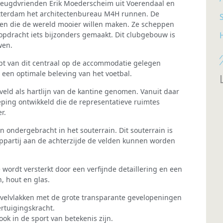
jeugdvrienden Erik Moederscheim uit Voerendaal en
tterdam het architectenbureau M4H runnen. De
S
gen die de wereld mooier willen maken. Ze scheppen
pdracht iets bijzonders gemaakt. Dit clubgebouw is
wen.
pt van dit centraal op de accommodatie gelegen
 een optimale beleving van het voetbal.
dveld als hartlijn van de kantine genomen. Vanuit daar
ping ontwikkeld die de representatieve ruimtes
r.
 ondergebracht in het souterrain. Dit souterrain is
appartij aan de achterzijde de velden kunnen worden
 wordt versterkt door een verfijnde detaillering en een
, hout en glas.
vel­vlakken met de grote transparante gevelopeningen
rtuigings­
kracht.
ok in de sport van betekenis zijn.